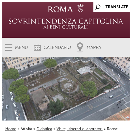
MENU
CALENDARIO
MAPPA
Home
»
Attività
»
Didattica
»
Visite, itinerari e laboratori
» Roma: i