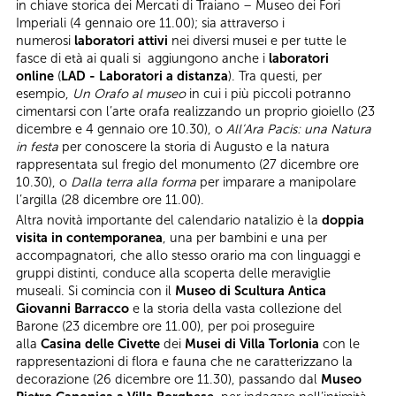
in chiave storica dei Mercati di Traiano – Museo dei Fori
Imperiali (4 gennaio ore 11.00); sia attraverso i
numerosi
laboratori attivi
nei diversi musei e per tutte le
fasce di età ai quali si aggiungono anche i
laboratori
online
(
LAD - Laboratori a distanza
). Tra questi, per
esempio,
Un Orafo al museo
in cui i più piccoli potranno
cimentarsi con l’arte orafa realizzando un proprio gioiello (23
dicembre e 4 gennaio ore 10.30), o
All’Ara Pacis: una Natura
in festa
per conoscere la storia di Augusto e la natura
rappresentata sul fregio del monumento (27 dicembre ore
10.30), o
Dalla terra alla forma
per imparare a manipolare
l’argilla (28 dicembre ore 11.00).
Altra novità importante del calendario natalizio è la
doppia
visita in contemporanea
, una per bambini e una per
accompagnatori, che allo stesso orario ma con linguaggi e
gruppi distinti, conduce alla scoperta delle meraviglie
museali. Si comincia con il
Museo di Scultura Antica
Giovanni Barracco
e la storia della vasta collezione del
Barone (23 dicembre ore 11.00), per poi proseguire
alla
Casina delle Civette
dei
Musei di Villa Torlonia
con le
rappresentazioni di flora e fauna che ne caratterizzano la
decorazione (26 dicembre ore 11.30), passando dal
Museo