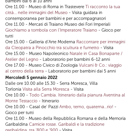
bambini dai 6 ai 10 anni
Ore 11.00 - Museo di Roma in Trastevere
Ti racconto la tua
città… nelle immagini del Museo
- Visita guidata in
contemporanea per bambini e per accompagnatori
Ore 11.00 - Mercati di Traiano Museo dei Fori Imperiali
Giochiamo a tombola con l'Imperatore Traiano
- Gioco per
tutti
Ore 15.00 - Galleria d’Arte Moderna
Raccontare per immagini
da Cleopatra a Pinocchio tra scultura e fumetto
- Visita
Ore 15.00 - Museo Napoleonico
Natale in Casa Bonaparte /
Atelier del Legno
- Laboratorio per bambini 6-12 anni
Ore 17.00 - Museo Civico di Zoologia
Vulcani & Co.: viaggio
al centro della terra
- Laboratorio per bambini dai 5 anni
Mercoledì 5 gennaio 2022
Dalle ore 10.00 alle 15.30 - Serra Moresca, Villa
Torlonia
Visita alla Serra Moresca
- Visita
Ore 10.00 -
Todo Cambia. Itinerario dalla pianura Aventina al
Monte Testaccio
- Itinerario
Ore 10.00 - Casal de’ Pazzi
Ambo, terno, quaterna…rio!
-
Gioco per tutti
Ore 11.00 - Museo della Repubblica Romana e della Memoria
Garibaldina
Camicie rosse. Garibaldi e la tradizione
garibaldina, tra ‘800 e ‘900
- Visita