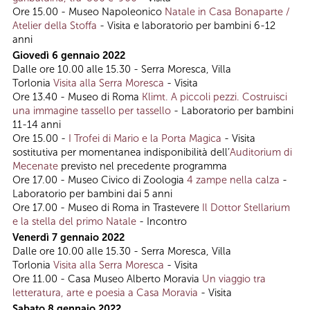
Ore 15.00 - Museo Napoleonico
Natale in Casa Bonaparte /
Atelier della Stoffa
- Visita e laboratorio per bambini 6-12
anni
Giovedì 6 gennaio 2022
Dalle ore 10.00 alle 15.30 - Serra Moresca, Villa
Torlonia
Visita alla Serra Moresca
- Visita
Ore 13.40 - Museo di Roma
Klimt. A piccoli pezzi. Costruisci
una immagine tassello per tassello
- Laboratorio per bambini
11-14 anni
Ore 15.00 -
I Trofei di Mario e la Porta Magica
- Visita
sostitutiva per momentanea indisponibilità dell’
Auditorium di
Mecenate
previsto nel precedente programma
Ore 17.00 - Museo Civico di Zoologia
4 zampe nella calza
-
Laboratorio per bambini dai 5 anni
Ore 17.00 - Museo di Roma in Trastevere
Il Dottor Stellarium
e la stella del primo Natale
- Incontro
Venerdì 7 gennaio 2022
Dalle ore 10.00 alle 15.30 - Serra Moresca, Villa
Torlonia
Visita alla Serra Moresca
- Visita
Ore 11.00 - Casa Museo Alberto Moravia
Un viaggio tra
letteratura, arte e poesia a Casa Moravia
- Visita
Sabato 8 gennaio 2022