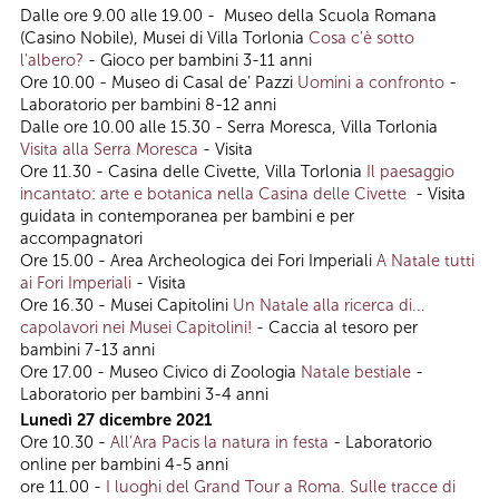
Dalle ore 9.00 alle 19.00 - Museo della Scuola Romana
(Casino Nobile), Musei di Villa Torlonia
Cosa c'è sotto
l'albero?
- Gioco per bambini 3-11 anni
Ore 10.00 - Museo di Casal de’ Pazzi
Uomini a confronto
-
Laboratorio per bambini 8-12 anni
Dalle ore 10.00 alle 15.30 - Serra Moresca, Villa Torlonia
Visita alla Serra Moresca
- Visita
Ore 11.30 - Casina delle Civette, Villa Torlonia
Il paesaggio
incantato: arte e botanica nella Casina delle Civette
- Visita
guidata in contemporanea per bambini e per
accompagnatori
Ore 15.00 - Area Archeologica dei Fori Imperiali
A Natale tutti
ai Fori Imperiali
- Visita
Ore 16.30 - Musei Capitolini
Un Natale alla ricerca di...
capolavori nei Musei Capitolini!
- Caccia al tesoro per
bambini 7-13 anni
Ore 17.00 - Museo Civico di Zoologia
Natale bestiale
-
Laboratorio per bambini 3-4 anni
Lunedì 27 dicembre 2021
Ore 10.30 -
All’Ara Pacis la natura in festa
- Laboratorio
online per bambini 4-5 anni
ore 11.00 -
I luoghi del Grand Tour a Roma. Sulle tracce di