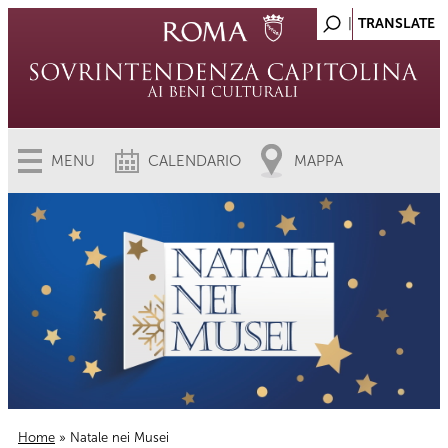
MENU
CALENDARIO
MAPPA
Home
» Natale nei Musei