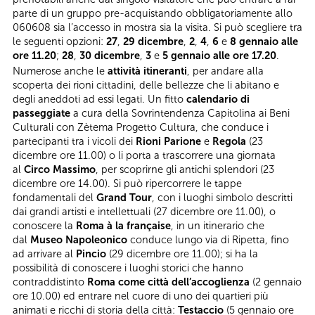
parte di un gruppo pre-acquistando obbligatoriamente allo
060608 sia l’accesso in mostra sia la visita. Si può scegliere tra
le seguenti opzioni:
27
,
29 dicembre
,
2
,
4
,
6
e
8 gennaio alle
ore 11.20
;
28
,
30 dicembre
,
3
e
5 gennaio alle ore 17.20
.
Numerose anche le
attività itineranti
, per andare alla
scoperta dei rioni cittadini, delle bellezze che li abitano e
degli aneddoti ad essi legati. Un fitto
calendario di
passeggiate
a cura della Sovrintendenza Capitolina ai Beni
Culturali con Zètema Progetto Cultura, che conduce i
partecipanti tra i vicoli dei
Rioni Parione
e
Regola
(23
dicembre ore 11.00) o li porta a trascorrere una giornata
al
Circo Massimo
, per scoprirne gli antichi splendori (23
dicembre ore 14.00). Si può ripercorrere le tappe
fondamentali del
Grand Tour
, con i luoghi simbolo descritti
dai grandi artisti e intellettuali (27 dicembre ore 11.00), o
conoscere la
Roma à la française
, in un itinerario che
dal
Museo Napoleonico
conduce lungo via di Ripetta, fino
ad arrivare al
Pincio
(29 dicembre ore 11.00); si ha la
possibilità di conoscere i luoghi storici che hanno
contraddistinto
Roma come città dell’accoglienza
(2 gennaio
ore 10.00) ed entrare nel cuore di uno dei quartieri più
animati e ricchi di storia della città:
Testaccio
(5 gennaio ore