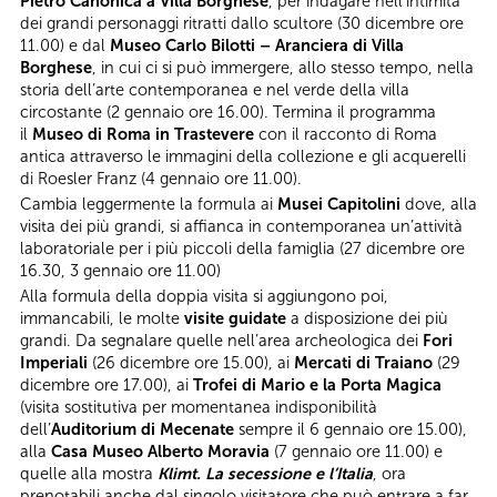
Pietro Canonica a Villa Borghese
, per indagare nell’intimità
dei grandi personaggi ritratti dallo scultore (30 dicembre ore
11.00) e dal
Museo Carlo Bilotti – Aranciera di Villa
Borghese
, in cui ci si può immergere, allo stesso tempo, nella
storia dell’arte contemporanea e nel verde della villa
circostante (2 gennaio ore 16.00). Termina il programma
il
Museo di Roma in Trastevere
con il racconto di Roma
antica attraverso le immagini della collezione e gli acquerelli
di Roesler Franz (4 gennaio ore 11.00).
Cambia leggermente la formula ai
Musei Capitolini
dove, alla
visita dei più grandi, si affianca in contemporanea un’attività
laboratoriale per i più piccoli della famiglia (27 dicembre ore
16.30, 3 gennaio ore 11.00)
Alla formula della doppia visita si aggiungono poi,
immancabili, le molte
visite guidate
a disposizione dei più
grandi. Da segnalare quelle nell’area archeologica dei
Fori
Imperiali
(26 dicembre ore 15.00), ai
Mercati di Traiano
(29
dicembre ore 17.00), ai
Trofei di Mario e la Porta Magica
(visita sostitutiva per momentanea indisponibilità
dell’
Auditorium di Mecenate
sempre il 6 gennaio ore 15.00),
alla
Casa
Museo Alberto Moravia
(7 gennaio ore 11.00) e
quelle alla mostra
Klimt. La secessione e l’Italia
, ora
prenotabili anche dal singolo visitatore che può entrare a far