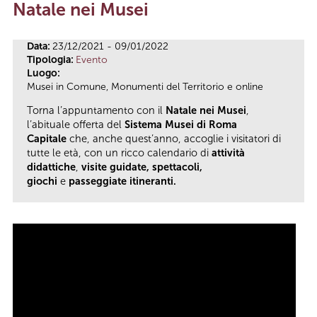
Natale nei Musei
Tu sei qui
Data:
23/12/2021 - 09/01/2022
Tipologia:
Evento
Luogo:
Musei in Comune, Monumenti del Territorio e online
Torna l’appuntamento con il
Natale nei Musei
,
l’abituale offerta del
Sistema Musei di Roma
Capitale
che, anche quest’anno, accoglie i visitatori di
tutte le età, con un ricco calendario di
attività
didattiche
,
visite guidate, spettacoli,
giochi
e
passeggiate itineranti.