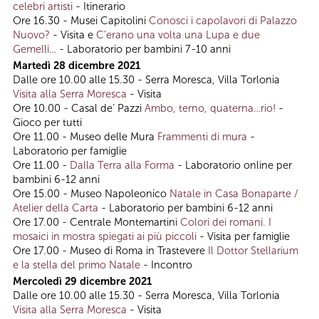
celebri artisti
- Itinerario
Ore 16.30 - Musei Capitolini
Conosci i capolavori di Palazzo
Nuovo?
- Visita e
C’erano una volta una Lupa e due
Gemelli…
- Laboratorio per bambini 7-10 anni
Martedì 28 dicembre 2021
Dalle ore 10.00 alle 15.30 - Serra Moresca, Villa Torlonia
Visita alla Serra Moresca
- Visita
Ore 10.00 - Casal de’ Pazzi
Ambo, terno, quaterna…rio!
-
Gioco per tutti
Ore 11.00 - Museo delle Mura
Frammenti di mura
-
Laboratorio per famiglie
Ore 11.00 -
Dalla Terra alla Forma
- Laboratorio online per
bambini 6-12 anni
Ore 15.00 - Museo Napoleonico
Natale in Casa Bonaparte /
Atelier della Carta
- Laboratorio per bambini 6-12 anni
Ore 17.00 - Centrale Montemartini
Colori dei romani. I
mosaici in mostra spiegati ai più piccoli
- Visita per famiglie
Ore 17.00 - Museo di Roma in Trastevere
Il Dottor Stellarium
e la stella del primo Natale
- Incontro
Mercoledì 29 dicembre 2021
Dalle ore 10.00 alle 15.30 - Serra Moresca, Villa Torlonia
Visita alla Serra Moresca
- Visita