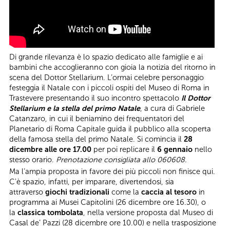
Di grande rilevanza è lo spazio dedicato alle famiglie e ai
bambini che accoglieranno con gioia la notizia del ritorno in
scena del Dottor Stellarium. L’ormai celebre personaggio
festeggia il Natale con i piccoli ospiti del Museo di Roma in
Trastevere presentando il suo incontro spettacolo
Il Dottor
Stellarium e la stella del primo Natale
, a cura di Gabriele
Catanzaro, in cui il beniamino dei frequentatori del
Planetario di Roma Capitale guida il pubblico alla scoperta
della famosa stella del primo Natale. Si comincia il
28
dicembre alle ore 17.00
per poi replicare il
6 gennaio
nello
stesso orario.
Prenotazione consigliata allo 060608
.
Ma l’ampia proposta in favore dei più piccoli non finisce qui.
C'è spazio, infatti, per imparare, divertendosi, sia
attraverso
giochi tradizionali
come la
caccia al tesoro
in
programma ai Musei Capitolini (26 dicembre ore 16.30), o
la
classica tombolata
, nella versione proposta dal Museo di
Casal de’ Pazzi (28 dicembre ore 10.00) e nella trasposizione