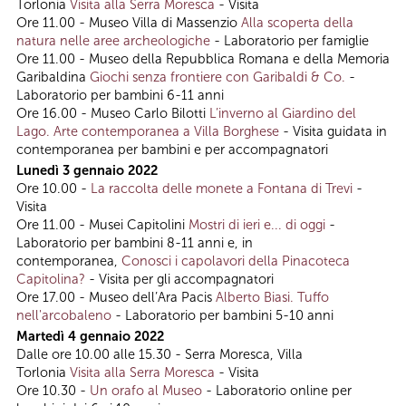
Torlonia
Visita alla Serra Moresca
- Visita
Ore 11.00 - Museo Villa di Massenzio
Alla scoperta della
natura nelle aree archeologiche
- Laboratorio per famiglie
Ore 11.00 - Museo della Repubblica Romana e della Memoria
Garibaldina
Giochi senza frontiere con Garibaldi & Co.
-
Laboratorio per bambini 6-11 anni
Ore 16.00 - Museo Carlo Bilotti
L’inverno al Giardino del
Lago. Arte contemporanea a Villa Borghese
- Visita guidata in
contemporanea per bambini e per accompagnatori
Lunedì 3 gennaio 2022
Ore 10.00 -
La raccolta delle monete a Fontana di Trevi
-
Visita
Ore 11.00 - Musei Capitolini
Mostri di ieri e... di oggi
-
Laboratorio per bambini 8-11 anni e, in
contemporanea,
Conosci i capolavori della Pinacoteca
Capitolina?
- Visita per gli accompagnatori
Ore 17.00 - Museo dell’Ara Pacis
Alberto Biasi. Tuffo
nell'arcobaleno
- Laboratorio per bambini 5-10 anni
Martedì 4 gennaio 2022
Dalle ore 10.00 alle 15.30 - Serra Moresca, Villa
Torlonia
Visita alla Serra Moresca
- Visita
Ore 10.30 -
Un orafo al Museo
- Laboratorio online
per