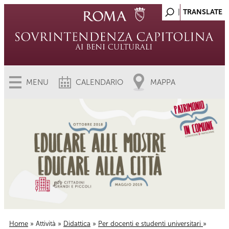
MENU
CALENDARIO
MAPPA
Home
»
Attività
»
Didattica
»
Per docenti e studenti universitari
»