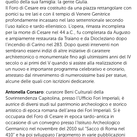
quello della sua famiglia: la gente Giulia.
Il Foro di Cesare era costituito da una piazza rettangolare con
portici su tre lati e con il tempio di Venere Genitrice
profondamente incassato nel lato settentrionale secondo
l’uso italico e tardo ellenistico. L’opera, rimasta incompleta
per la morte di Cesare nel 44 a.C., fu completata da Augusto
e ampiamente restaurata da Traiano e da Diocleziano dopo
l’incendio di Carino nel 283. Dopo questi interventi non
sembrano esservi indizi di altre iniziative di carattere
architettonico o monumentale fino agli ultimissimi anni del IV
secolo o ai primi del V quando si assiste alla realizzazione di
un nuovo e importante programma celebrativo e onorario,
attestato dal rinvenimento di numerosissime basi per statue,
alcune delle quali con iscrizioni dedicatorie.
Antonella Corsaro
: curatore Beni Culturali della
Sovrintendenza Capitolina, presso l’Ufficio Fori Imperiali, è
autrice di diversi studi sul patrimonio archeologico e storico
artistico di epoca romana dell’area dei Fori Imperiali. Si è
occupata del Foro di Cesare in epoca tardo-antica in
occasione di un convegno presso l’Istituto Archeologico
Germanico nel novembre del 2010 sul “Sacco di Roma nel
410” e ha poi sviluppato l’argomento in varie pubblicazioni