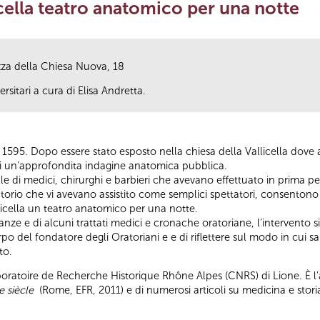
icella teatro anatomico per una notte
azza della Chiesa Nuova, 18
rsitari a cura di Elisa Andretta.
 1595. Dopo essere stato esposto nella chiesa della Vallicella dove 
 di un’approfondita indagine anatomica pubblica.
le di medici, chirurghi e barbieri che avevano effettuato in prima pe
atorio che vi avevano assistito come semplici spettatori, consentono 
licella un teatro anatomico per una notte.
ianze e di alcuni trattati medici e cronache oratoriane, l’intervento s
po del fondatore degli Oratoriani e e di riflettere sul modo in cui 
to.
Laboratoire de Recherche Historique Rhône Alpes (CNRS) di Lione. È 
e siècle
(Rome, EFR, 2011) e di numerosi articoli su medicina e stori