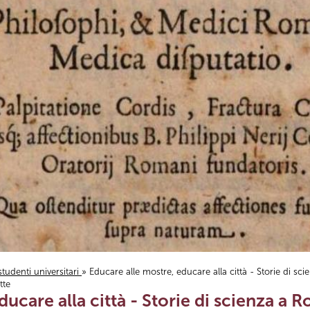
studenti universitari
» Educare alle mostre, educare alla città - Storie di sci
tte
ucare alla città - Storie di scienza a Rom