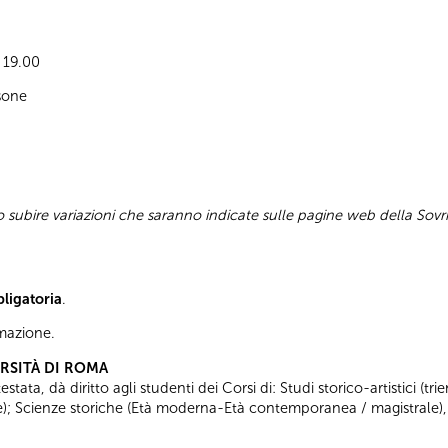
e 19.00
sone
subire variazioni che saranno indicate sulle pagine web della Sovr
bligatoria
.
ormazione.
ERSITÀ DI ROMA
tata, dà diritto agli studenti dei Corsi di: Studi storico-artistici (trie
ale); Scienze storiche (Età moderna-Età contemporanea / magistrale),