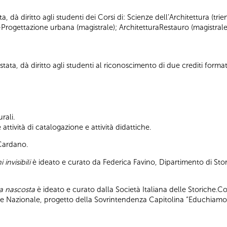
ta, dà diritto agli studenti dei Corsi di: Scienze dell’Architettura (tr
-Progettazione urbana (magistrale); ArchitetturaRestauro (magistrale
tata, dà diritto agli studenti al riconoscimento di due crediti formati
rali.
ttività di catalogazione e attività didattiche.
 Cardano.
 invisibili
è ideato e curato da Federica Favino, Dipartimento di Stor
pa nascosta
è ideato e curato dalla Società Italiana delle Storiche.C
ile Nazionale, progetto della Sovrintendenza Capitolina “Educhiamo