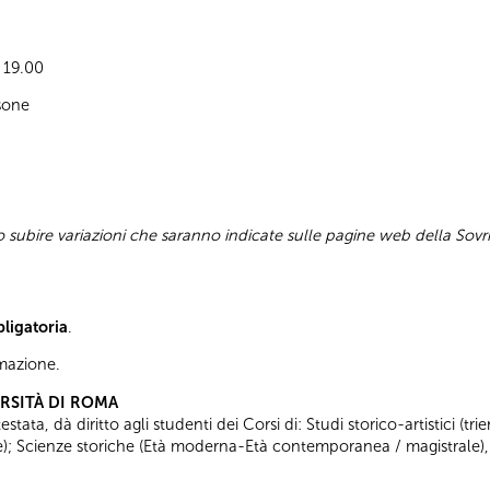
e 19.00
sone
subire variazioni che saranno indicate sulle pagine web della Sovr
bligatoria
.
ormazione.
ERSITÀ DI ROMA
tata, dà diritto agli studenti dei Corsi di: Studi storico-artistici (trie
ale); Scienze storiche (Età moderna-Età contemporanea / magistrale),