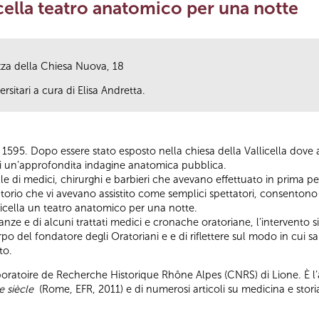
icella teatro anatomico per una notte
azza della Chiesa Nuova, 18
rsitari a cura di Elisa Andretta.
 1595. Dopo essere stato esposto nella chiesa della Vallicella dove 
 di un’approfondita indagine anatomica pubblica.
le di medici, chirurghi e barbieri che avevano effettuato in prima pe
atorio che vi avevano assistito come semplici spettatori, consentono 
licella un teatro anatomico per una notte.
ianze e di alcuni trattati medici e cronache oratoriane, l’intervento s
po del fondatore degli Oratoriani e e di riflettere sul modo in cui 
to.
Laboratoire de Recherche Historique Rhône Alpes (CNRS) di Lione. È 
e siècle
(Rome, EFR, 2011) e di numerosi articoli su medicina e stori