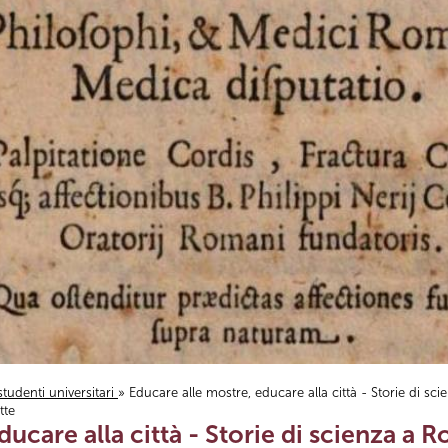
studenti universitari
» Educare alle mostre, educare alla città - Storie di sci
tte
ucare alla città - Storie di scienza a Rom