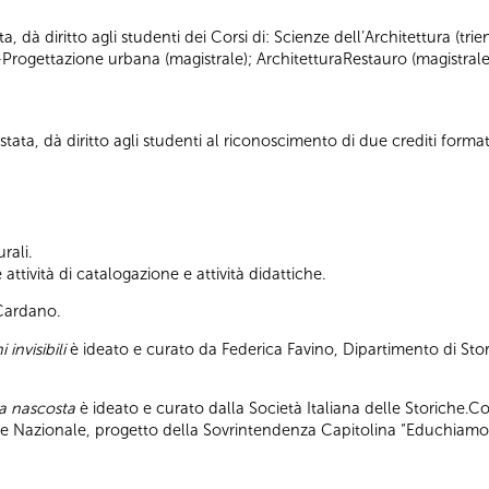
ta, dà diritto agli studenti dei Corsi di: Scienze dell’Architettura (tr
-Progettazione urbana (magistrale); ArchitetturaRestauro (magistrale
tata, dà diritto agli studenti al riconoscimento di due crediti formati
rali.
ttività di catalogazione e attività didattiche.
 Cardano.
 invisibili
è ideato e curato da Federica Favino, Dipartimento di Stor
pa nascosta
è ideato e curato dalla Società Italiana delle Storiche.C
ile Nazionale, progetto della Sovrintendenza Capitolina “Educhiamo