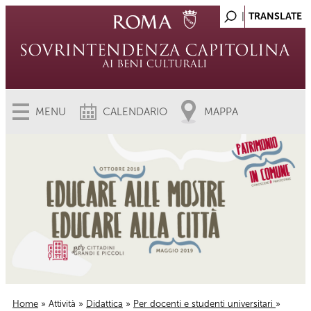
MENU
CALENDARIO
MAPPA
Home
»
Attività
»
Didattica
»
Per docenti e studenti universitari
»