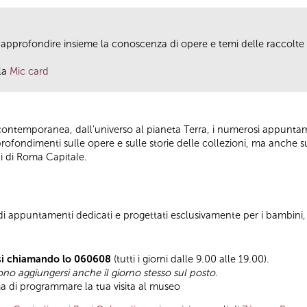
r approfondire insieme la conoscenza di opere e temi delle raccolte d
lla
Mic card
rte contemporanea, dall’universo al pianeta Terra, i numerosi appuntam
rofondimenti sulle opere e sulle storie delle collezioni, ma anche s
li di Roma Capitale.
 di appuntamenti dedicati e progettati esclusivamente per i bambini, 
si chiamando lo 060608
(tutti i giorni dalle 9.00 alle 19.00).
sono aggiungersi anche il giorno stesso sul posto
.
a di programmare la tua visita al museo