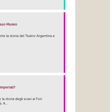
link
l suo Museo
rire la storia del Teatro Argentina e
link
Imperiali?
a storia degli scavi ai Fori
 A...