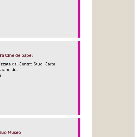
link
tra Cine de papel
zzata dal Centro Studi Cartel
ione di...
e
link
l suo Museo