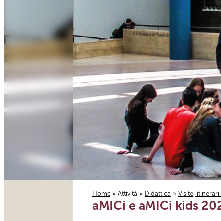
Home
»
Attività
»
Didattica
»
Visite, itinerar
aMICi e aMICi kids 20
Tu sei qui