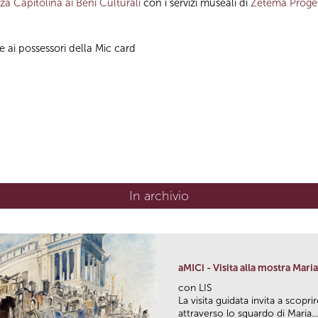
a Capitolina ai Beni Culturali
con i servizi museali di
Zètema Proget
e ai possessori della Mic card
In archivio
aMICi - Visita alla mostra Mari
con LIS
La visita guidata invita a sco
attraverso lo sguardo di Maria...