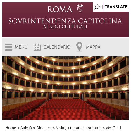
MENU
CALENDARIO
MAPPA
Home
»
Attività
»
Didattica
»
Visite, itinerari e laboratori
» aMICi - Il