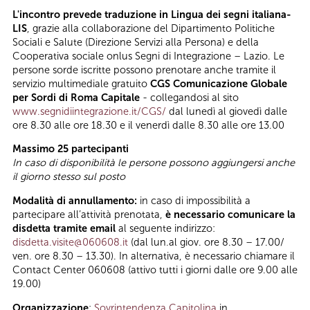
L'incontro prevede traduzione in Lingua dei segni italiana-
LIS
, grazie alla collaborazione del Dipartimento Politiche
Sociali e Salute (Direzione Servizi alla Persona) e della
Cooperativa sociale onlus Segni di Integrazione – Lazio. Le
persone sorde iscritte possono prenotare anche tramite il
servizio multimediale gratuito
CGS Comunicazione Globale
per Sordi di Roma Capitale
- collegandosi al sito
www.segnidiintegrazione.it/CGS/
dal lunedì al giovedì dalle
ore 8.30 alle ore 18.30 e il venerdì dalle 8.30 alle ore 13.00
Massimo 25 partecipanti
In caso di disponibilità le persone possono aggiungersi anche
il giorno stesso sul posto
Modalità di annullamento:
in caso di impossibilità a
partecipare all’attività prenotata,
è necessario comunicare la
disdetta tramite email
al seguente indirizzo:
disdetta.visite@060608.it
(dal lun.al giov. ore 8.30 – 17.00/
ven. ore 8.30 – 13.30). In alternativa, è necessario chiamare il
Contact Center 060608 (attivo tutti i giorni dalle ore 9.00 alle
19.00)
Organizzazione
:
Sovrintendenza Capitolina
in