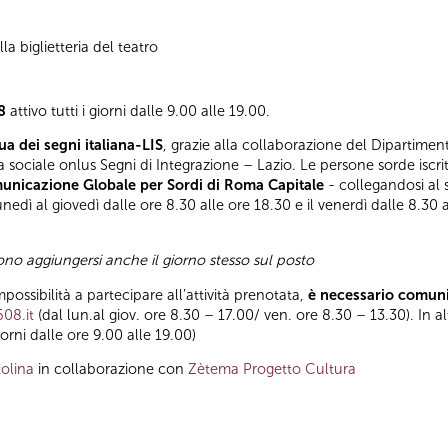
la biglietteria del teatro
8
attivo tutti i giorni dalle 9.00 alle 19.00.
a dei segni italiana-LIS
, grazie alla collaborazione del Dipartiment
va sociale onlus Segni di Integrazione – Lazio. Le persone sorde iscr
nicazione Globale per Sordi di Roma Capitale
- collegandosi al s
nedì al giovedì dalle ore 8.30 alle ore 18.30 e il venerdì dalle 8.30 
sono aggiungersi anche il giorno stesso sul posto
mpossibilità a partecipare all’attività prenotata,
è necessario comuni
608.it
(dal lun.al giov. ore 8.30 – 17.00/ ven. ore 8.30 – 13.30). In a
orni dalle ore 9.00 alle 19.00)
olina
in collaborazione con
Zètema Progetto Cultura