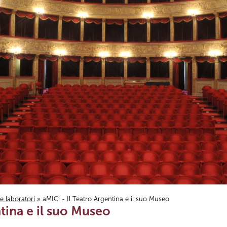
i e laboratori
» aMICi - Il Teatro Argentina e il suo Museo
ntina e il suo Museo