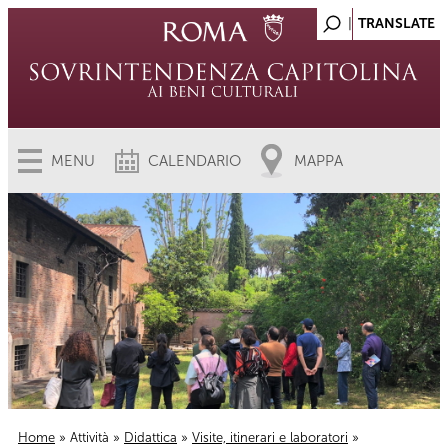
MENU
CALENDARIO
MAPPA
Home
»
Attività
»
Didattica
»
Visite, itinerari e laboratori
»