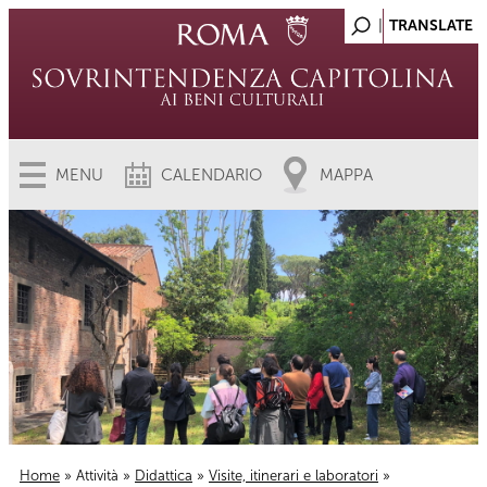
MENU
CALENDARIO
MAPPA
Home
»
Attività
»
Didattica
»
Visite, itinerari e laboratori
»