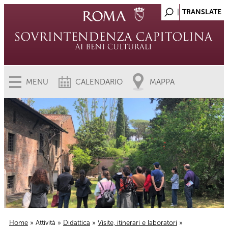
MENU
CALENDARIO
MAPPA
Home
»
Attività
»
Didattica
»
Visite, itinerari e laboratori
»