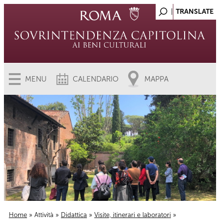
MENU
CALENDARIO
MAPPA
Home
»
Attività
»
Didattica
»
Visite, itinerari e laboratori
»