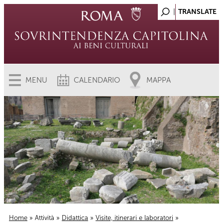
MENU
CALENDARIO
MAPPA
Home
»
Attività
»
Didattica
»
Visite, itinerari e laboratori
»