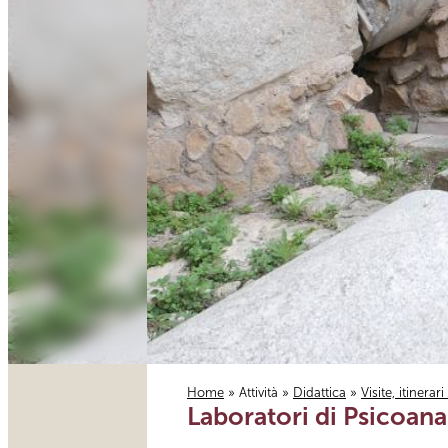
Home
»
Attività
»
Didattica
»
Visite, itinerar
Laboratori di Psicoanal
Tu sei qui