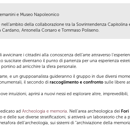
ntemartini e Museo Napoleonico
nell’ambito della collaborazione tra la Sovrintendenza Capitolina e
ta Cardano, Antonella Corsaro e Tommaso Poliseno.
di avvicinare i cittadini alla conoscenza dell’arte attraverso l'esperi
to suscitate diventano il punto di partenza per una esperienza este
e portino ad arricchire la sfera personale.
arte, e un gruppoanalista guideranno il gruppo in due diversi momen
onumentali, il secondo di
raccoglimento e confronto
sulle libere as
uove intuizioni, aprirsi a nuovi nessi ed esplorare altre, imprevedibili, 
 dedicato ad
Archeologia e memoria
. Nell’area archeologica dei
Fori
e delle sue diverse stratificazioni, si attiverà un laboratorio che a p
 metafora dell’archeologia, sui sistemi di “archiviazione della memori