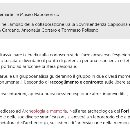
ntemartini e Museo Napoleonico
nell’ambito della collaborazione tra la Sovrintendenza Capitolina e
ta Cardano, Antonella Corsaro e Tommaso Poliseno.
di avvicinare i cittadini alla conoscenza dell’arte attraverso l'esperi
to suscitate diventano il punto di partenza per una esperienza este
e portino ad arricchire la sfera personale.
arte, e un gruppoanalista guideranno il gruppo in due diversi momen
onumentali, il secondo di
raccoglimento e confronto
sulle libere as
uove intuizioni, aprirsi a nuovi nessi ed esplorare altre, imprevedibili, 
 dedicato ad
Archeologia e memoria
. Nell’area archeologica dei
Fori
e delle sue diverse stratificazioni, si attiverà un laboratorio che a p
 metafora dell’archeologia, sui sistemi di “archiviazione della memori