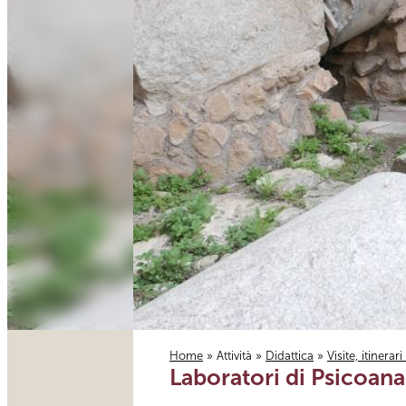
Home
»
Attività
»
Didattica
»
Visite, itinerar
Laboratori di Psicoanal
Tu sei qui