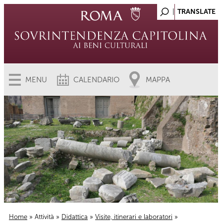
MENU
CALENDARIO
MAPPA
Home
»
Attività
»
Didattica
»
Visite, itinerari e laboratori
»