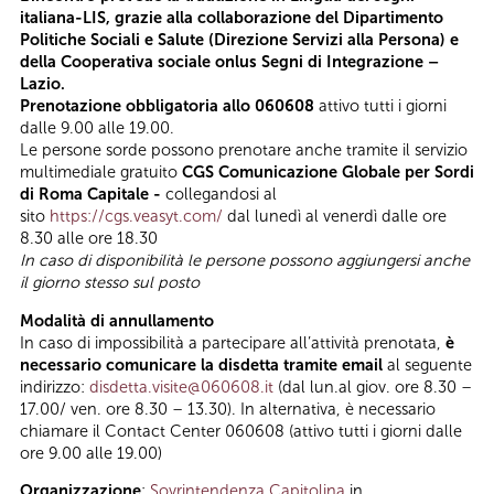
italiana-LIS, grazie alla collaborazione del Dipartimento
Politiche Sociali e Salute (Direzione Servizi alla Persona) e
della Cooperativa sociale onlus Segni di Integrazione –
Lazio.
Prenotazione obbligatoria allo 060608
attivo tutti i giorni
dalle 9.00 alle 19.00.
Le persone sorde possono prenotare anche tramite il servizio
multimediale gratuito
CGS Comunicazione Globale per Sordi
di Roma Capitale -
collegandosi al
sito
https://cgs.veasyt.com/
dal lunedì al venerdì dalle ore
8.30 alle ore 18.30
In caso di disponibilità le persone possono aggiungersi anche
il giorno stesso sul posto
Modalità di annullamento
In caso di impossibilità a partecipare all’attività prenotata,
è
necessario comunicare la disdetta tramite email
al seguente
indirizzo:
disdetta.visite@060608.it
(dal lun.al giov. ore 8.30 –
17.00/ ven. ore 8.30 – 13.30). In alternativa, è necessario
chiamare il Contact Center 060608 (attivo tutti i giorni dalle
ore 9.00 alle 19.00)
Organizzazione
:
Sovrintendenza Capitolina
in