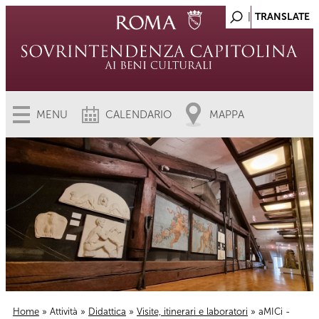
MENU
CALENDARIO
MAPPA
Home
»
Attività
»
Didattica
»
Visite, itinerari e laboratori
» aMICi -