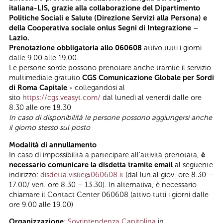
italiana-LIS, grazie alla collaborazione del Dipartimento
Politiche Sociali e Salute (Direzione Servizi alla Persona) e
della Cooperativa sociale onlus Segni di Integrazione –
Lazio.
Prenotazione obbligatoria allo 060608
attivo tutti i giorni
dalle 9.00 alle 19.00.
Le persone sorde possono prenotare anche tramite il servizio
multimediale gratuito
CGS Comunicazione Globale per Sordi
di Roma Capitale -
collegandosi al
sito
https://cgs.veasyt.com/
dal lunedì al venerdì dalle ore
8.30 alle ore 18.30
In caso di disponibilità le persone possono aggiungersi anche
il giorno stesso sul posto
Modalità di annullamento
In caso di impossibilità a partecipare all’attività prenotata,
è
necessario comunicare la disdetta tramite email
al seguente
indirizzo:
disdetta.visite@060608.it
(dal lun.al giov. ore 8.30 –
17.00/ ven. ore 8.30 – 13.30). In alternativa, è necessario
chiamare il Contact Center 060608 (attivo tutti i giorni dalle
ore 9.00 alle 19.00)
Organizzazione
:
Sovrintendenza Capitolina
in