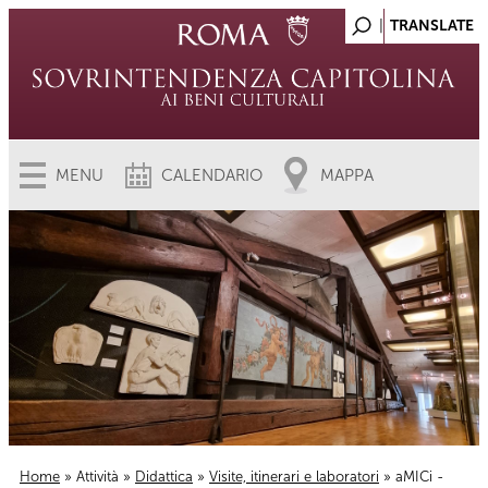
MENU
CALENDARIO
MAPPA
Home
»
Attività
»
Didattica
»
Visite, itinerari e laboratori
» aMICi -