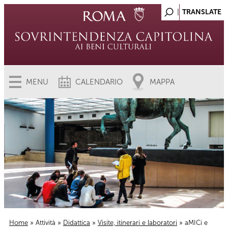
MENU
CALENDARIO
MAPPA
Home
»
Attività
»
Didattica
»
Visite, itinerari e laboratori
» aMICi e