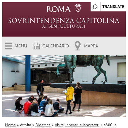
MENU
CALENDARIO
MAPPA
Home
»
Attività
»
Didattica
»
Visite, itinerari e laboratori
» aMICi e