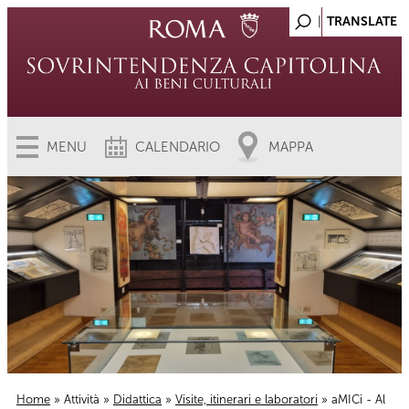
MENU
CALENDARIO
MAPPA
Home
»
Attività
»
Didattica
»
Visite, itinerari e laboratori
» aMICi - Al