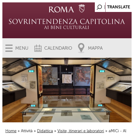
MENU
CALENDARIO
MAPPA
Home
»
Attività
»
Didattica
»
Visite, itinerari e laboratori
» aMICi - Al