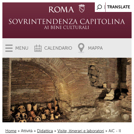
MENU
CALENDARIO
MAPPA
Home
»
Attività
»
Didattica
»
Visite, itinerari e laboratori
» AiC - Il