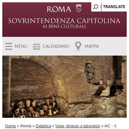
MENU
CALENDARIO
MAPPA
Home
»
Attività
»
Didattica
»
Visite, itinerari e laboratori
» AiC - Il