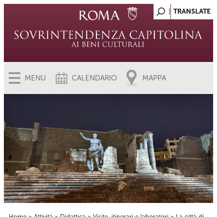
MENU
CALENDARIO
MAPPA
Home
»
Attività
»
Didattica
»
Visite, itinerari e laboratori
» La città di