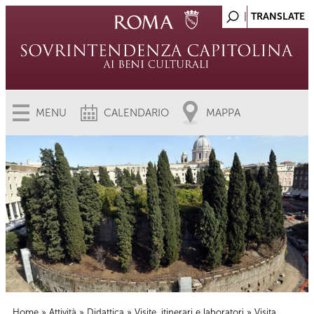
MENU
CALENDARIO
MAPPA
Home
»
Attività
»
Didattica
»
Visite, itinerari e laboratori
» Visita