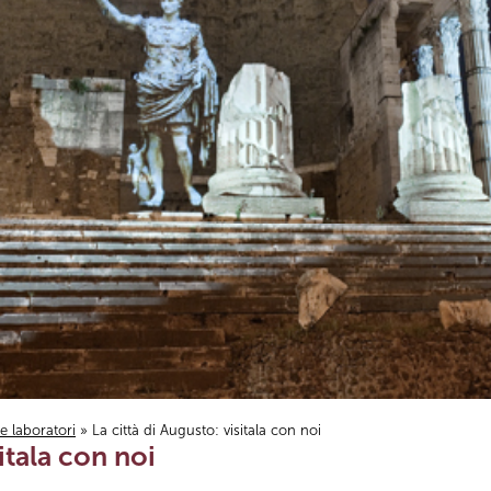
i e laboratori
» La città di Augusto: visitala con noi
sitala con noi