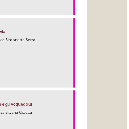
link
via
.ssa Simonetta Serra
link
e e gli Acquedotti
.ssa Silvana Ciocca