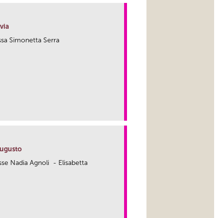
via
.ssa Simonetta Serra
link
Augusto
.sse Nadia Agnoli - Elisabetta