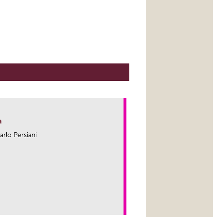
a
arlo Persiani
link