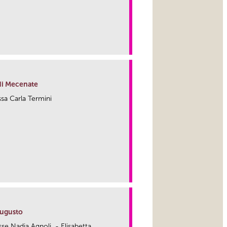
link
 di Mecenate
.ssa Carla Termini
link
Augusto
.sse Nadia Agnoli - Elisabetta