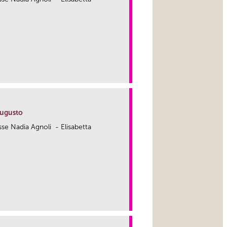
link
Augusto
.sse Nadia Agnoli - Elisabetta
link