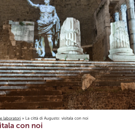
i e laboratori
» La città di Augusto: visitala con noi
sitala con noi