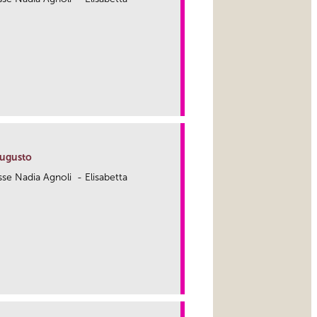
link
Augusto
.sse Nadia Agnoli - Elisabetta
link