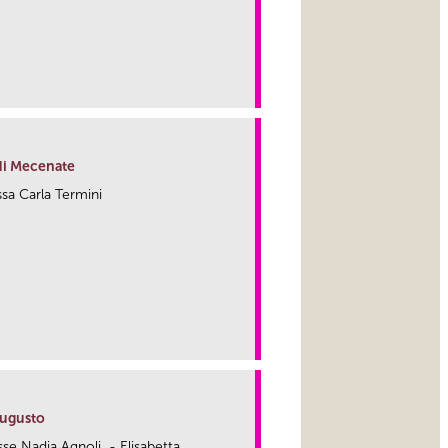
link
 di Mecenate
.ssa Carla Termini
link
Augusto
.sse Nadia Agnoli - Elisabetta