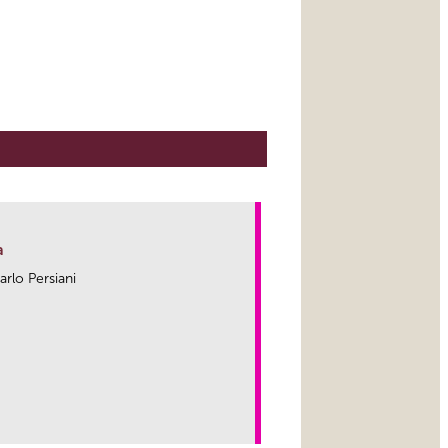
a
arlo Persiani
link