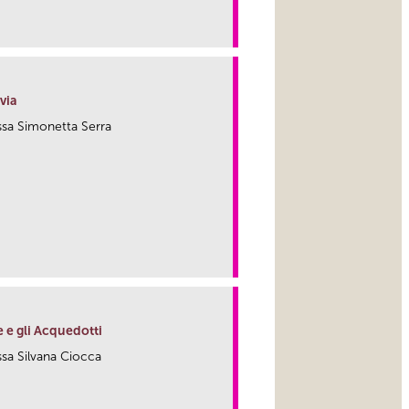
link
via
.ssa Simonetta Serra
link
e e gli Acquedotti
.ssa Silvana Ciocca