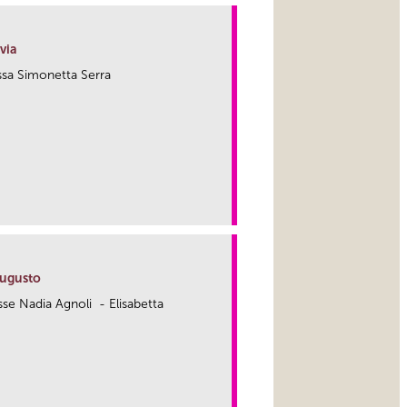
via
.ssa Simonetta Serra
link
Augusto
.sse Nadia Agnoli - Elisabetta