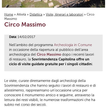
Home
»
Attività
»
Didattica
»
Visite, itinerari e laboratori
» Circo
Massimo
Tu sei qui
Circo Massimo
Data:
14/02/2017
Nell’ambito del programma
Archeologia in Comune
in occasione della riapertura al pubblico dell’area
archeologica del
Circo Massimo
dopo i recenti lavori
di restauro, la
Sovrintendenza Capitolina offre un
ciclo di visite guidate gratuite per i singoli cittadin
i.
Le visite, curate direttamente dagli archeologi della
Sovrintendenza che hanno seguito i lavori di restauro e di
allestimento, rappresentano un’occasione unica per
conoscere il monumento antico e seguirne, attraverso la
lettura dei resti visibili, le numerose trasformazioni che ha
subito nel corso dei secoli.