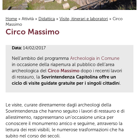
Home
»
Attività
»
Didattica
»
Visite, itinerari e laboratori
» Circo
Massimo
Tu sei qui
Circo Massimo
Data:
14/02/2017
Nell’ambito del programma
Archeologia in Comune
in occasione della riapertura al pubblico dell’area
archeologica del
Circo Massimo
dopo i recenti lavori
di restauro, la
Sovrintendenza Capitolina offre un
ciclo di visite guidate gratuite per i singoli cittadin
i.
Le visite, curate direttamente dagli archeologi della
Sovrintendenza che hanno seguito i lavori di restauro e di
allestimento, rappresentano un’occasione unica per
conoscere il monumento antico e seguirne, attraverso la
lettura dei resti visibili, le numerose trasformazioni che ha
subito nel corso dei secoli.