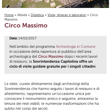
Home
»
Attività
»
Didattica
»
Visite, itinerari e laboratori
» Circo
Massimo
Tu sei qui
Circo Massimo
Data:
14/02/2017
Nell’ambito del programma
Archeologia in Comune
in occasione della riapertura al pubblico dell’area
archeologica del
Circo Massimo
dopo i recenti lavori
di restauro, la
Sovrintendenza Capitolina offre un
ciclo di visite guidate gratuite per i singoli cittadin
i.
Le visite, curate direttamente dagli archeologi della
Sovrintendenza che hanno seguito i lavori di restauro e di
allestimento, rappresentano un’occasione unica per
conoscere il monumento antico e seguirne, attraverso la
lettura dei resti visibili, le numerose trasformazioni che ha
subito nel corso dei secoli.