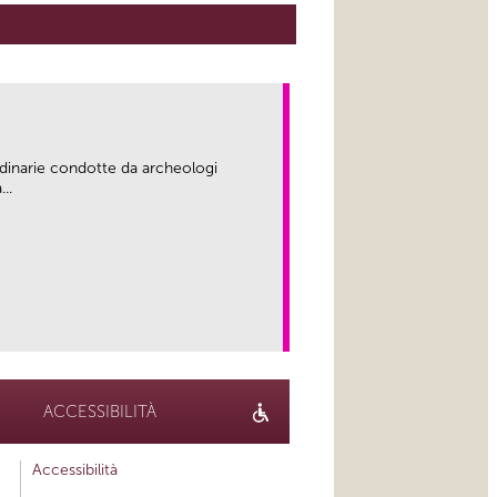
rdinarie condotte da archeologi
..
link
ACCESSIBILITÀ
Accessibilità