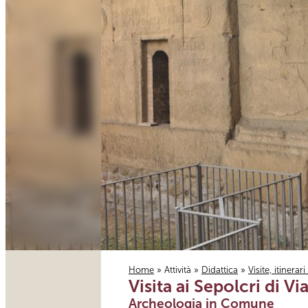
Home
»
Attività
»
Didattica
»
Visite, itinerar
Visita ai Sepolcri di Via
Tu sei qui
Archeologia in Comune