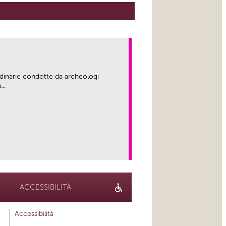
rdinarie condotte da archeologi
..
link
ACCESSIBILITÀ
Accessibilità