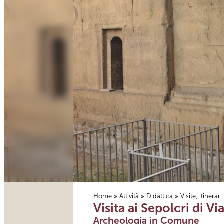
Home
»
Attività
»
Didattica
»
Visite, itinerar
Visita ai Sepolcri di Via
Tu sei qui
Archeologia in Comune