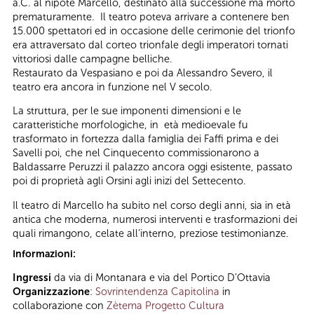
a.C. al nipote Marcello, destinato alla successione ma morto
prematuramente. Il teatro poteva arrivare a contenere ben
15.000 spettatori ed in occasione delle cerimonie del trionfo
era attraversato dal corteo trionfale degli imperatori tornati
vittoriosi dalle campagne belliche.
Restaurato da Vespasiano e poi da Alessandro Severo, il
teatro era ancora in funzione nel V secolo.
La struttura, per le sue imponenti dimensioni e le
caratteristiche morfologiche, in età medioevale fu
trasformato in fortezza dalla famiglia dei Faffi prima e dei
Savelli poi, che nel Cinquecento commissionarono a
Baldassarre Peruzzi il palazzo ancora oggi esistente, passato
poi di proprietà agli Orsini agli inizi del Settecento.
Il teatro di Marcello ha subito nel corso degli anni, sia in età
antica che moderna, numerosi interventi e trasformazioni dei
quali rimangono, celate all’interno, preziose testimonianze.
Informazioni:
Ingressi
da via di Montanara e via del Portico D’Ottavia
Organizzazione
:
Sovrintendenza Capitolina
in
collaborazione con
Zètema Progetto Cultura