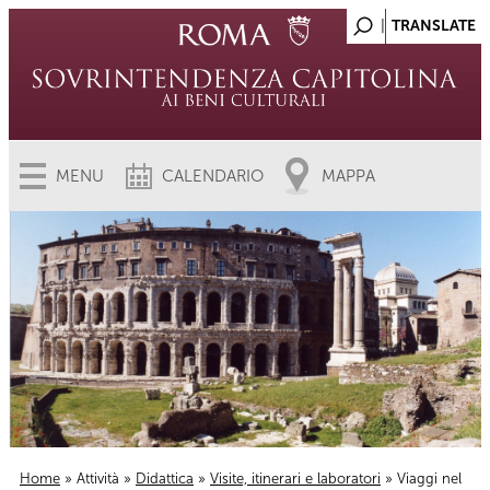
MENU
CALENDARIO
MAPPA
Home
»
Attività
»
Didattica
»
Visite, itinerari e laboratori
» Viaggi nel