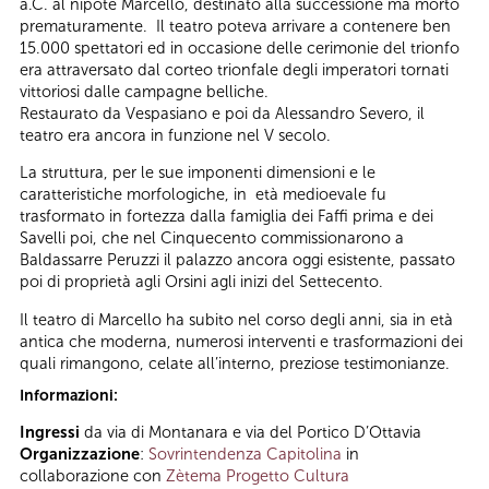
a.C. al nipote Marcello, destinato alla successione ma morto
prematuramente. Il teatro poteva arrivare a contenere ben
15.000 spettatori ed in occasione delle cerimonie del trionfo
era attraversato dal corteo trionfale degli imperatori tornati
vittoriosi dalle campagne belliche.
Restaurato da Vespasiano e poi da Alessandro Severo, il
teatro era ancora in funzione nel V secolo.
La struttura, per le sue imponenti dimensioni e le
caratteristiche morfologiche, in età medioevale fu
trasformato in fortezza dalla famiglia dei Faffi prima e dei
Savelli poi, che nel Cinquecento commissionarono a
Baldassarre Peruzzi il palazzo ancora oggi esistente, passato
poi di proprietà agli Orsini agli inizi del Settecento.
Il teatro di Marcello ha subito nel corso degli anni, sia in età
antica che moderna, numerosi interventi e trasformazioni dei
quali rimangono, celate all’interno, preziose testimonianze.
Informazioni:
Ingressi
da via di Montanara e via del Portico D’Ottavia
Organizzazione
:
Sovrintendenza Capitolina
in
collaborazione con
Zètema Progetto Cultura