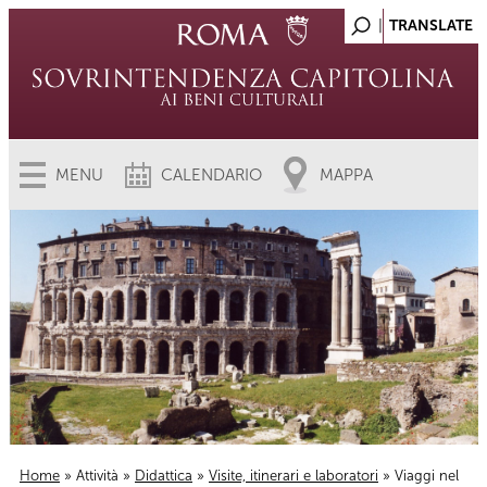
MENU
CALENDARIO
MAPPA
Home
»
Attività
»
Didattica
»
Visite, itinerari e laboratori
» Viaggi nel