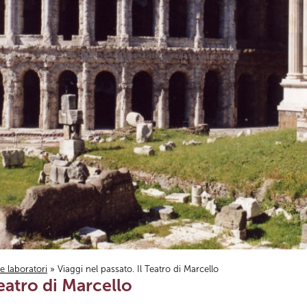
i e laboratori
» Viaggi nel passato. Il Teatro di Marcello
Teatro di Marcello