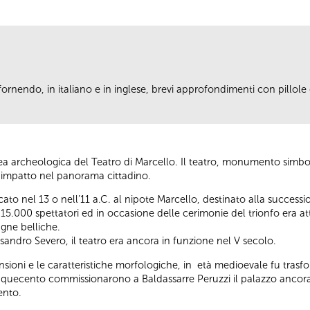
fornendo, in italiano e in inglese, brevi approfondimenti con pillole d
.
area archeologica del Teatro di Marcello. Il teatro, monumento simb
de impatto nel panorama cittadino.
icato nel 13 o nell’11 a.C. al nipote Marcello, destinato alla succ
15.000 spettatori ed in occasione delle cerimonie del trionfo era att
agne belliche.
andro Severo, il teatro era ancora in funzione nel V secolo.
sioni e le caratteristiche morfologiche, in età medioevale fu trasfo
Cinquecento commissionarono a Baldassarre Peruzzi il palazzo ancora 
cento.