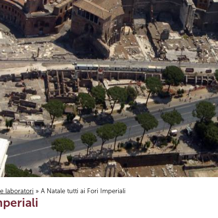
i e laboratori
» A Natale tutti ai Fori Imperiali
mperiali