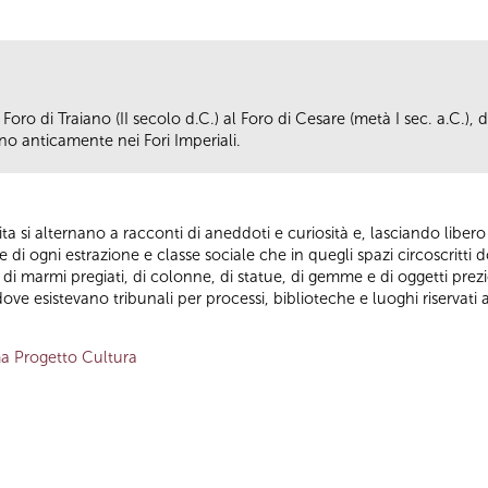
Foro di Traiano (II secolo d.C.) al Foro di Cesare (metà I sec. a.C.),
ano anticamente nei Fori Imperiali.
i vita si alternano a racconti di aneddoti e curiosità e, lasciando libe
te di ogni estrazione e classe sociale che in quegli spazi circoscritti d
 marmi pregiati, di colonne, di statue, di gemme e di oggetti prezi
 dove esistevano tribunali per processi, biblioteche e luoghi riservat
a Progetto Cultura