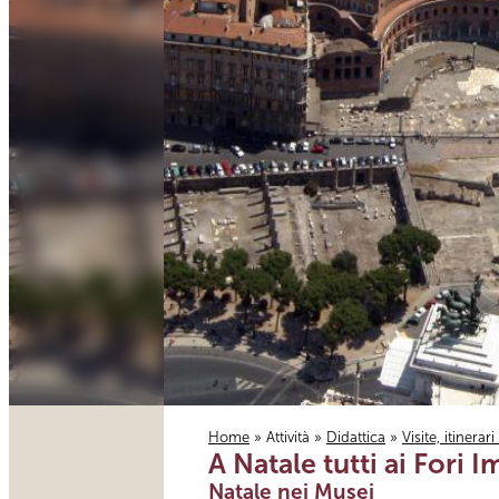
Home
»
Attività
»
Didattica
»
Visite, itinerar
A Natale tutti ai Fori I
Tu sei qui
Natale nei Musei