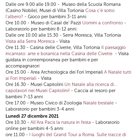
Dalle ore 9.00 alle 19.00 - Museo della Scuola Romana
(Casino Nobile), Musei di Villa Torlonia
Cosa c'è sotto
l'albero?
- Gioco per bambini 3-11 anni
Ore 10.00 - Museo di Casal de’ Pazzi
Uomini a confronto
-
Laboratorio per bambini 8-12 anni
Dalle ore 10.00 alle 15.30 - Serra Moresca, Villa Torlonia
Visita alla Serra Moresca
- Visita
Ore 11.30 - Casina delle Civette, Villa Torlonia
Il paesaggio
incantato: arte e botanica nella Casina delle Civette
- Visita
guidata in contemporanea per bambini e per
accompagnatori
Ore 15.00 - Area Archeologica dei Fori Imperiali
A Natale tutti
ai Fori Imperiali
- Visita
Ore 16.30 - Musei Capitolini
Un Natale alla ricerca di...
capolavori nei Musei Capitolini!
- Caccia al tesoro per
bambini 7-13 anni
Ore 17.00 - Museo Civico di Zoologia
Natale bestiale
-
Laboratorio per bambini 3-4 anni
Lunedì 27 dicembre 2021
Ore 10.30 -
All’Ara Pacis la natura in festa
- Laboratorio
online per bambini 4-5 anni
ore 11.00 -
I luoghi del Grand Tour a Roma. Sulle tracce di