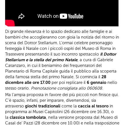
Di grande rilevanza è lo spazio dedicato alle famiglie e ai
bambini che accoglieranno con gioia la notizia del ritorno in
scena del Dottor Stellarium. L’ormai celebre personaggio
festeggia il Natale con i piccoli ospiti del Museo di Roma in
Trastevere presentando il suo incontro spettacolo
Il Dottor
Stellarium e la stella del primo Natale
, a cura di Gabriele
Catanzaro, in cui il beniamino dei frequentatori del
Planetario di Roma Capitale guida il pubblico alla scoperta
della famosa stella del primo Natale. Si comincia il
28
dicembre alle ore 17.00
per poi replicare il
6 gennaio
nello
stesso orario.
Prenotazione consigliata allo 060608
.
Ma l’ampia proposta in favore dei più piccoli non finisce qui.
C'è spazio, infatti, per imparare, divertendosi, sia
attraverso
giochi tradizionali
come la
caccia al tesoro
in
programma ai Musei Capitolini (26 dicembre ore 16.30), o
la
classica tombolata
, nella versione proposta dal Museo di
Casal de’ Pazzi (28 dicembre ore 10.00) e nella trasposizione