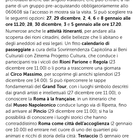
parte di un gruppo pre-acquistando obbligatoriamente allo
060608 sia l’accesso in mostra sia la visita. Si può scegliere tra
le seguenti opzioni:
27
,
29 dicembre
,
2
,
4
,
6
e
8 gennaio alle
ore 11.20
;
28
,
30 dicembre
,
3
e
5 gennaio alle ore 17.20
.
Numerose anche le
attività itineranti
, per andare alla
scoperta dei rioni cittadini, delle bellezze che li abitano e
degli aneddoti ad essi legati. Un fitto
calendario di
passeggiate
a cura della Sovrintendenza Capitolina ai Beni
Culturali con Zètema Progetto Cultura, che conduce i
partecipanti tra i vicoli dei
Rioni Parione
e
Regola
(23
dicembre ore 11.00) o li porta a trascorrere una giornata
al
Circo Massimo
, per scoprirne gli antichi splendori (23
dicembre ore 14.00). Si può ripercorrere le tappe
fondamentali del
Grand Tour
, con i luoghi simbolo descritti
dai grandi artisti e intellettuali (27 dicembre ore 11.00), o
conoscere la
Roma à la française
, in un itinerario che
dal
Museo Napoleonico
conduce lungo via di Ripetta, fino
ad arrivare al
Pincio
(29 dicembre ore 11.00); si ha la
possibilità di conoscere i luoghi storici che hanno
contraddistinto
Roma come città dell’accoglienza
(2 gennaio
ore 10.00) ed entrare nel cuore di uno dei quartieri più
animati e ricchi di storia della città:
Testaccio
(5 gennaio ore