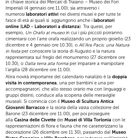
in chiave storica dei Mercati di Traiano – Museo dei Fori
Imperiali (4 gennaio ore 11.00); sia attraverso i
numerosi
laboratori attivi
nei diversi musei e per tutte le
fasce di età ai quali si aggiungono anche i
laboratori
online
(
LAD - Laboratori a distanza
). Tra questi, per
esempio,
Un Orafo al museo
in cui i più piccoli potranno
cimentarsi con l’arte orafa realizzando un proprio gioiello (23
dicembre e 4 gennaio ore 10.30), o
All’Ara Pacis: una Natura
in festa
per conoscere la storia di Augusto e la natura
rappresentata sul fregio del monumento (27 dicembre ore
10.30), o
Dalla terra alla forma
per imparare a manipolare
l’argilla (28 dicembre ore 11.00).
Altra novità importante del calendario natalizio è la
doppia
visita in contemporanea
, una per bambini e una per
accompagnatori, che allo stesso orario ma con linguaggi e
gruppi distinti, conduce alla scoperta delle meraviglie
museali. Si comincia con il
Museo di Scultura Antica
Giovanni Barracco
e la storia della vasta collezione del
Barone (23 dicembre ore 11.00), per poi proseguire
alla
Casina delle Civette
dei
Musei di Villa Torlonia
con le
rappresentazioni di flora e fauna che ne caratterizzano la
decorazione (26 dicembre ore 11.30), passando dal
Museo