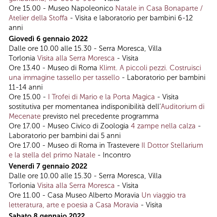
Ore 15.00 - Museo Napoleonico
Natale in Casa Bonaparte /
Atelier della Stoffa
- Visita e laboratorio per bambini 6-12
anni
Giovedì 6 gennaio 2022
Dalle ore 10.00 alle 15.30 - Serra Moresca, Villa
Torlonia
Visita alla Serra Moresca
- Visita
Ore 13.40 - Museo di Roma
Klimt. A piccoli pezzi. Costruisci
una immagine tassello per tassello
- Laboratorio per bambini
11-14 anni
Ore 15.00 -
I Trofei di Mario e la Porta Magica
- Visita
sostitutiva per momentanea indisponibilità dell’
Auditorium di
Mecenate
previsto nel precedente programma
Ore 17.00 - Museo Civico di Zoologia
4 zampe nella calza
-
Laboratorio per bambini dai 5 anni
Ore 17.00 - Museo di Roma in Trastevere
Il Dottor Stellarium
e la stella del primo Natale
- Incontro
Venerdì 7 gennaio 2022
Dalle ore 10.00 alle 15.30 - Serra Moresca, Villa
Torlonia
Visita alla Serra Moresca
- Visita
Ore 11.00 - Casa Museo Alberto Moravia
Un viaggio tra
letteratura, arte e poesia a Casa Moravia
- Visita
Sabato 8 gennaio 2022