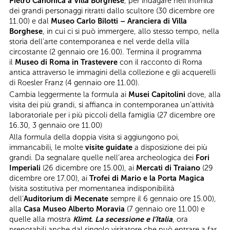
Pietro Canonica a Villa Borghese
, per indagare nell’intimità
dei grandi personaggi ritratti dallo scultore (30 dicembre ore
11.00) e dal
Museo Carlo Bilotti – Aranciera di Villa
Borghese
, in cui ci si può immergere, allo stesso tempo, nella
storia dell’arte contemporanea e nel verde della villa
circostante (2 gennaio ore 16.00). Termina il programma
il
Museo di Roma in Trastevere
con il racconto di Roma
antica attraverso le immagini della collezione e gli acquerelli
di Roesler Franz (4 gennaio ore 11.00).
Cambia leggermente la formula ai
Musei Capitolini
dove, alla
visita dei più grandi, si affianca in contemporanea un’attività
laboratoriale per i più piccoli della famiglia (27 dicembre ore
16.30, 3 gennaio ore 11.00)
Alla formula della doppia visita si aggiungono poi,
immancabili, le molte
visite guidate
a disposizione dei più
grandi. Da segnalare quelle nell’area archeologica dei
Fori
Imperiali
(26 dicembre ore 15.00), ai
Mercati di Traiano
(29
dicembre ore 17.00), ai
Trofei di Mario e la Porta Magica
(visita sostitutiva per momentanea indisponibilità
dell’
Auditorium di Mecenate
sempre il 6 gennaio ore 15.00),
alla
Casa
Museo Alberto Moravia
(7 gennaio ore 11.00) e
quelle alla mostra
Klimt. La secessione e l’Italia
, ora
prenotabili anche dal singolo visitatore che può entrare a far