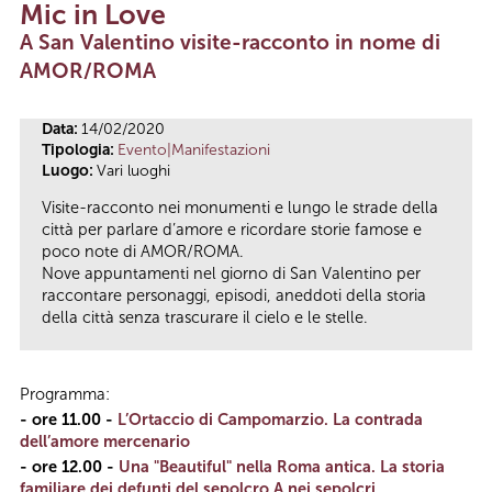
Mic in Love
Tu sei qui
A San Valentino visite-racconto in nome di
AMOR/ROMA
Data:
14/02/2020
Tipologia:
Evento|Manifestazioni
Luogo:
Vari luoghi
Visite-racconto nei monumenti e lungo le strade della
città per parlare d’amore e ricordare storie famose e
poco note di AMOR/ROMA.
Nove appuntamenti nel giorno di San Valentino per
raccontare personaggi, episodi, aneddoti della storia
della città senza trascurare il cielo e le stelle.
Programma:
- ore 11.00 -
L’Ortaccio di Campomarzio. La contrada
dell’amore mercenario
- ore 12.00 -
Una "Beautiful" nella Roma antica. La storia
familiare dei defunti del sepolcro A nei sepolcri