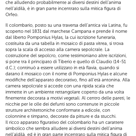
che alludendo probabilmente ai diversi destini dell’anima
nell’aldilà, è in gran parte incentrato sulla mitica figura di
Orfeo.
Il colombario, posto su una traversa dell’antica via Latina, fu
scoperto nel 1831 dal marchese Campana e prende il nome
dal liberto Pomponius Hylas, la cui iscrizione funeraria,
costituita da una tabella in mosaico di pasta vitrea, si trova
sopra la scala di accesso alla camera sepolcrale. La
costruzione del sepolcro, come testimoniano altre iscrizioni,
si pone tra il principato di Tiberio e quello di Claudio (14-51
d.C.); continuò a essere utilizzato in età flavia, quando si
datano il mosaico con il nome di Pomponius Hylas e alcune
modifiche dell’apparato decorativo, fino all’età antonina. Alla
camera sepolcrale si accede con una ripida scala che
immette in un ambiente rettangolare coperto da una volta
finemente decorata a motivi vegetali. Al centro delle pareti, le
nicchie per le olle dei defunti sono contenute in piccole
strutture architettoniche conformate a edicole, con
colonnine e timpano, decorate da pitture e da stucchi.
Il ricco apparato figurativo del colombario ha un carattere
simbolico che sembra alludere ai diversi destini dell’anima
nell’aldilà, ed è in gran parte incentrato sulla mitica figura di