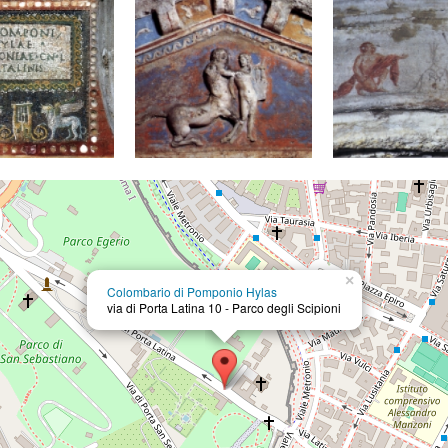
×
Colombario di Pomponio Hylas
via di Porta Latina 10 - Parco degli Scipioni