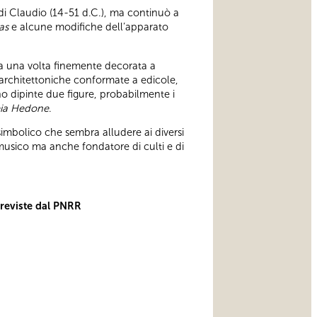
o di Claudio (14-51 d.C.), ma continuò a
as
e alcune modifiche dell’apparato
a una volta finemente decorata a
re architettoniche conformate a edicole,
o dipinte due figure, probabilmente i
eia Hedone
.
simbolico che sembra alludere ai diversi
e musico ma anche fondatore di culti e di
previste dal PNRR