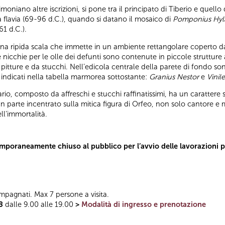
oniano altre iscrizioni, si pone tra il principato di Tiberio e quell
tà flavia (69-96 d.C.), quando si datano il mosaico di
Pomponius Hyl
61 d.C.).
una ripida scala che immette in un ambiente rettangolare coperto d
 le nicchie per le olle dei defunti sono contenute in piccole struttu
tture e da stucchi. Nell’edicola centrale della parete di fondo son
 indicati nella tabella marmorea sottostante:
Granius Nestor
e
Vinil
rio, composto da affreschi e stucchi raffinatissimi, ha un carattere 
gran parte incentrato sulla mitica figura di Orfeo, non solo cantore 
ll’immortalità.
temporaneamente chiuso al pubblico per l’avvio delle lavorazioni 
mpagnati. Max 7 persone a visita.
8
dalle 9.00 alle 19.00
>
Modalità di ingresso e prenotazione