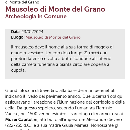
di Monte del Grano
Tu sei qui
Mausoleo di Monte del Grano
Archeologia in Comune
Data:
23/01/2024
Luogo:
Mausoleo di Monte del Grano
Il mausoleo deve il nome alla sua forma di moggio di
grano rovesciato. Un corridoio lungo 21 metri con
pareti in laterizio e volta a botte conduce all’interno
della camera funeraria a pianta circolare coperta a
cupola.
Grandi blocchi di travertino alla base dei muri perimetrali
indicano il livello del pavimento antico. Due lucernari obliqui
assicuravano l’areazione e l’illuminazione del corridoio e della
cella. Da questo sepolcro, secondo l’umanista Flaminio
Vacca , nel 1500 venne estratto il sarcofago di marmo, ora ai
Musei Capitolini
, attribuito all’imperatore Alessandro Severo
(222-235 d.C.) e a sua madre Giulia Mamea. Nonostante gli