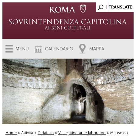
MENU
CALENDARIO
MAPPA
Home
»
Attività
»
Didattica
»
Visite, itinerari e laboratori
» Mausoleo