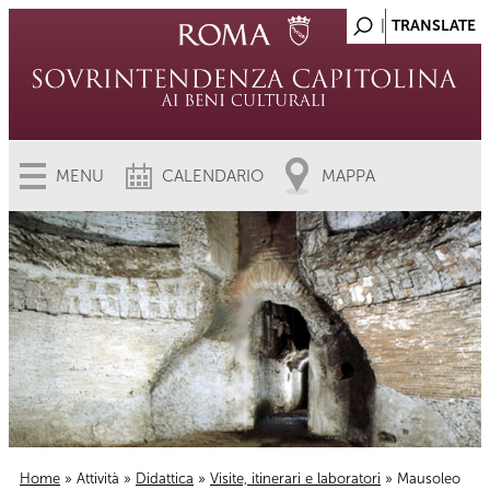
MENU
CALENDARIO
MAPPA
Home
»
Attività
»
Didattica
»
Visite, itinerari e laboratori
» Mausoleo