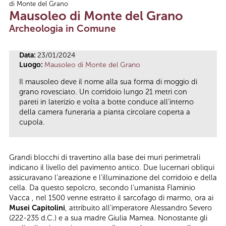
di Monte del Grano
Tu sei qui
Mausoleo di Monte del Grano
Archeologia in Comune
Data:
23/01/2024
Luogo:
Mausoleo di Monte del Grano
Il mausoleo deve il nome alla sua forma di moggio di
grano rovesciato. Un corridoio lungo 21 metri con
pareti in laterizio e volta a botte conduce all’interno
della camera funeraria a pianta circolare coperta a
cupola.
Grandi blocchi di travertino alla base dei muri perimetrali
indicano il livello del pavimento antico. Due lucernari obliqui
assicuravano l’areazione e l’illuminazione del corridoio e della
cella. Da questo sepolcro, secondo l’umanista Flaminio
Vacca , nel 1500 venne estratto il sarcofago di marmo, ora ai
Musei Capitolini
, attribuito all’imperatore Alessandro Severo
(222-235 d.C.) e a sua madre Giulia Mamea. Nonostante gli