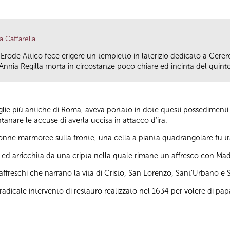
a Caffarella
ppia Erode Attico fece erigere un tempietto in laterizio dedicato a Cerer
nnia Regilla morta in circostanze poco chiare ed incinta del quinto 
ie più antiche di Roma, aveva portato in dote questi possedimenti s
tanare le accuse di averla uccisa in attacco d’ira.
olonne marmoree sulla fronte, una cella a pianta quadrangolare fu tr
d arricchita da una cripta nella quale rimane un affresco con Ma
affreschi che narrano la vita di Cristo, San Lorenzo, Sant’Urbano e 
l radicale intervento di restauro realizzato nel 1634 per volere di pa