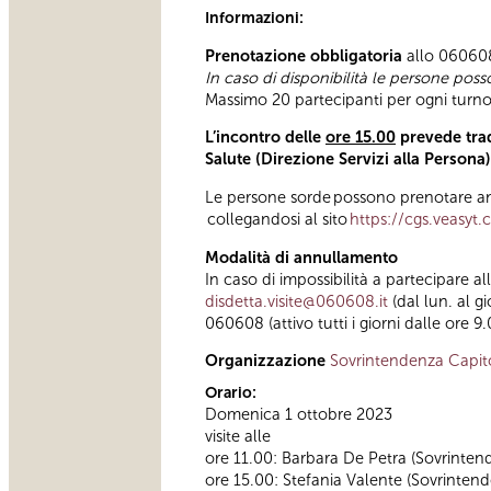
Informazioni:
Prenotazione obbligatoria
allo 060608 
In caso di disponibilità le persone poss
Massimo 20 partecipanti per ogni turno 
L’incontro delle
ore 15.00
prevede trad
Salute (Direzione Servizi alla Persona
Le persone sorde possono prenotare anc
collegandosi al sito
https://cgs.veasyt
Modalità di annullamento
In caso di impossibilità a partecipare a
disdetta.visite@060608.it
(dal lun. al g
060608 (attivo tutti i giorni dalle ore 9.
Organizzazione
Sovrintendenza Capit
Orario:
Domenica 1 ottobre 2023
visite alle
ore 11.00: Barbara De Petra (Sovrinten
ore 15.00: Stefania Valente (Sovrintende