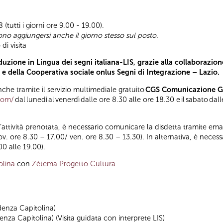
(tutti i giorni ore 9.00 - 19.00).
ono aggiungersi anche il giorno stesso sul posto.
di visita
uzione in Lingua dei segni italiana-LIS, grazie alla collaborazion
) e della Cooperativa sociale onlus Segni di Integrazione – Lazio.
he tramite il servizio multimediale gratuito
CGS Comunicazione Glo
.com/
dal lunedì al venerdì dalle ore 8.30 alle ore 18.30 e il sabato da
ll’attività prenotata, è necessario comunicare la disdetta tramite emai
iov. ore 8.30 – 17.00/ ven. ore 8.30 – 13.30). In alternativa, è nece
00 alle 19.00).
olina
con
Zètema Progetto Cultura
denza Capitolina)
nza Capitolina) (Visita guidata con interprete LIS)