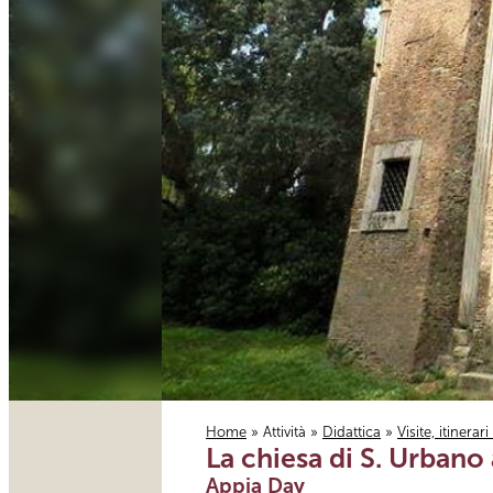
Home
»
Attività
»
Didattica
»
Visite, itinerar
La chiesa di S. Urbano 
Tu sei qui
Appia Day