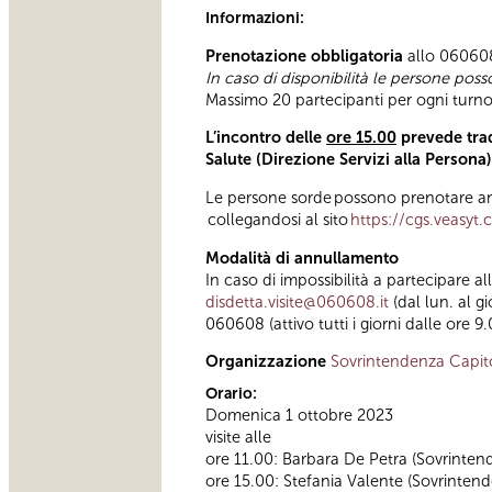
Informazioni:
Prenotazione obbligatoria
allo 060608 
In caso di disponibilità le persone poss
Massimo 20 partecipanti per ogni turno 
L’incontro delle
ore 15.00
prevede trad
Salute (Direzione Servizi alla Persona
Le persone sorde possono prenotare anc
collegandosi al sito
https://cgs.veasyt
Modalità di annullamento
In caso di impossibilità a partecipare a
disdetta.visite@060608.it
(dal lun. al g
060608 (attivo tutti i giorni dalle ore 9.
Organizzazione
Sovrintendenza Capit
Orario:
Domenica 1 ottobre 2023
visite alle
ore 11.00: Barbara De Petra (Sovrinten
ore 15.00: Stefania Valente (Sovrintende