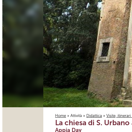
Home
»
Attività
»
Didattica
»
Visite, itinerar
La chiesa di S. Urbano 
Tu sei qui
Appia Day