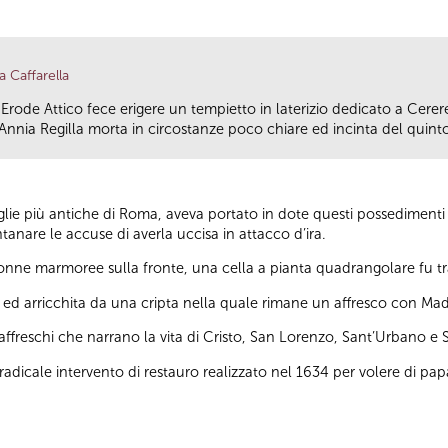
a Caffarella
ppia Erode Attico fece erigere un tempietto in laterizio dedicato a Cerer
nnia Regilla morta in circostanze poco chiare ed incinta del quinto 
ie più antiche di Roma, aveva portato in dote questi possedimenti s
tanare le accuse di averla uccisa in attacco d’ira.
olonne marmoree sulla fronte, una cella a pianta quadrangolare fu tr
d arricchita da una cripta nella quale rimane un affresco con Ma
affreschi che narrano la vita di Cristo, San Lorenzo, Sant’Urbano e 
l radicale intervento di restauro realizzato nel 1634 per volere di pa