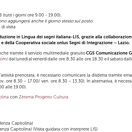
(tutti i giorni ore 9.00 - 19.00).
ono aggiungersi anche il giorno stesso sul posto.
di visita
uzione in Lingua dei segni italiana-LIS, grazie alla collaborazion
) e della Cooperativa sociale onlus Segni di Integrazione – Lazio.
he tramite il servizio multimediale gratuito
CGS Comunicazione Glo
.com/
dal lunedì al venerdì dalle ore 8.30 alle ore 18.30 e il sabato da
ll’attività prenotata, è necessario comunicare la disdetta tramite emai
iov. ore 8.30 – 17.00/ ven. ore 8.30 – 13.30). In alternativa, è nece
00 alle 19.00).
olina
con
Zètema Progetto Cultura
denza Capitolina)
nza Capitolina) (Visita guidata con interprete LIS)