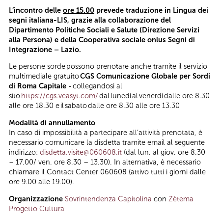
L’incontro delle
ore 15.00
prevede traduzione in Lingua dei
segni italiana-LIS, grazie alla collaborazione del
Dipartimento Politiche Sociali e Salute (Direzione Servizi
alla Persona) e della Cooperativa sociale onlus Segni di
Integrazione – Lazio.
Le persone sorde possono prenotare anche tramite il servizio
multimediale gratuito
CGS Comunicazione Globale per Sordi
di Roma Capitale -
collegandosi al
sito
https://cgs.veasyt.com/
dal lunedì al venerdì dalle ore 8.30
alle ore 18.30 e il sabato dalle ore 8.30 alle ore 13.30
Modalità di annullamento
In caso di impossibilità a partecipare all’attività prenotata, è
necessario comunicare la disdetta tramite email al seguente
indirizzo:
disdetta.visite@060608.it
(dal lun. al giov. ore 8.30
– 17.00/ ven. ore 8.30 – 13.30). In alternativa, è necessario
chiamare il Contact Center 060608 (attivo tutti i giorni dalle
ore 9.00 alle 19.00).
Organizzazione
Sovrintendenza Capitolina
con
Zètema
Progetto Cultura