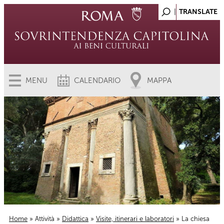
MENU
CALENDARIO
MAPPA
Home
»
Attività
»
Didattica
»
Visite, itinerari e laboratori
» La chiesa