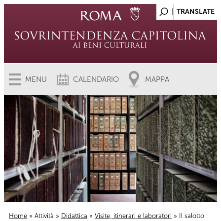
MENU
CALENDARIO
MAPPA
Home
»
Attività
»
Didattica
»
Visite, itinerari e laboratori
» Il salotto