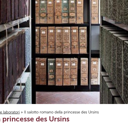
i e laboratori
» Il salotto romano della princesse des Ursins
a princesse des Ursins